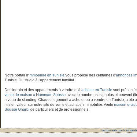
Notre portail d'
immobilier en Tunisie
vous propose des centaines d'
annonces im
Tunisie. Du studio à l'appartement familial.
Des terrain et des appartements à vendre et à
acheter en Tunisie
sont présentées
vente de maison à Hammam Sousse
avec de nombreuses photos et peuvent êtr
niveau de standing. Chaque logement à acheter ou à vendre en Tunisie, a été aj
mis en valeur sur notre site de vente et achat en immobilier. Vente
maison et a
Sousse Gharbi
de particuliers et de professionnels.
tunisie-vente.com © est memb