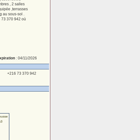
bres , 2 salles
uipée ,terrasses
g au sous-sol .
16 73 370 942 où
xpiration
: 04/11/2026
+216 73 370 942