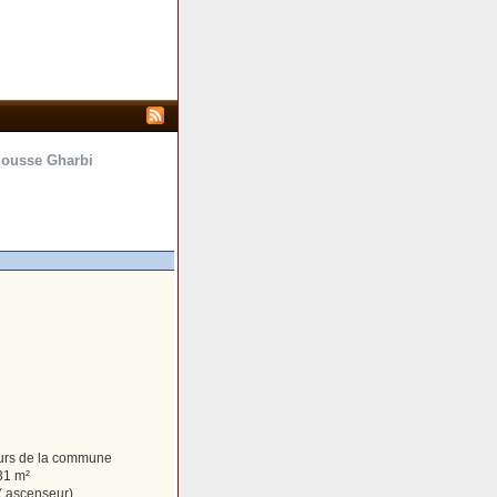
Sousse Gharbi
ours de la commune
31 m²
( ascenseur)