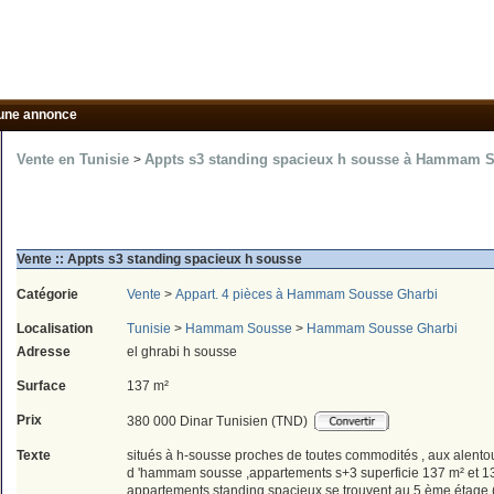
une annonce
Vente en Tunisie
Appts s3 standing spacieux h sousse à Hammam 
>
Vente :: Appts s3 standing spacieux h sousse
Catégorie
Vente
>
Appart. 4 pièces à Hammam Sousse Gharbi
Localisation
Tunisie
>
Hammam Sousse
>
Hammam Sousse Gharbi
Adresse
el ghrabi h sousse
Surface
137 m²
Prix
380 000 Dinar Tunisien (TND)
Texte
situés à h-sousse proches de toutes commodités , aux alent
d 'hammam sousse ,appartements s+3 superficie 137 m² et 1
appartements standing spacieux se trouvent au 5 ème étage 