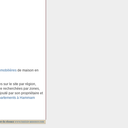
mobilières
de maison en
 sur le site par région,
e recherchées par zones,
outé par son propriétaire et
ppartements à Hammam
re du réseaux
www.tunisie-annonce.com