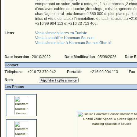
comprenant un salon ,salle à manger , 1 suite parents ,2 cham
d'eau avec cabine de douche ,dressings , cuisine agencée éq
chauffage central .prix demandé 380 000 dt plus place parkin
infos et visite contactez l'immobilière du lac h-sousse au +2
+216 99 904 113 et +216 23 713 406.
Liens
Ventes immobilieres en Tunisie
Vente immobilier Hammam Sousse
Ventes immobilier à Hammam Sousse Gharbi
Date Insertion
: 20/10/2022
Date Modification
: 05/08/2026
Date E
Contact
Téléphone
+216 73 370 942
Portable
+216 99 904 113
Fax
Nom
Les Photos