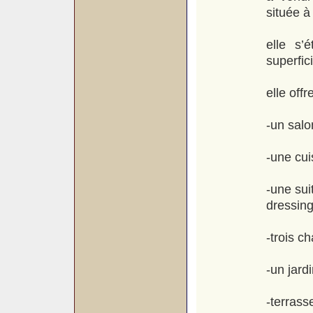
située 
elle s’
superfic
elle offre
-un salo
-une cu
-une su
dressin
-trois c
-un jardi
-terrass