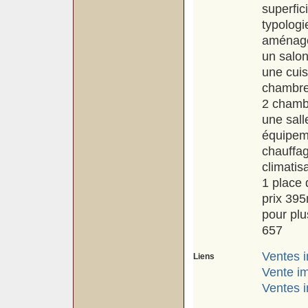
superfic
typologi
aménage
un salo
une cui
chambre
2 chamb
une sall
équipem
chauffag
climatis
1 place 
prix 39
pour plu
657
Ventes i
Liens
Vente im
Ventes i