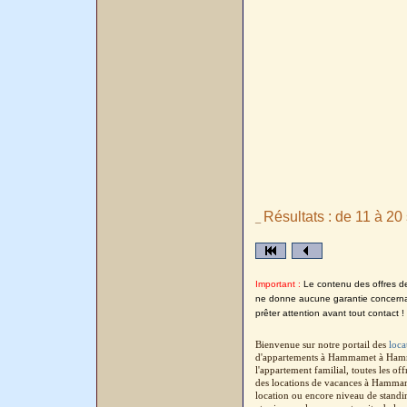
Résultats : de 11 à 20 
_
Important :
Le contenu des offres de 
ne donne aucune garantie concernant
prêter attention avant tout contact !
Bienvenue sur notre portail des
loc
d'appartements à Hammamet à Hamma
l'appartement familial, toutes les o
des locations de vacances à Hammame
location ou encore niveau de standi