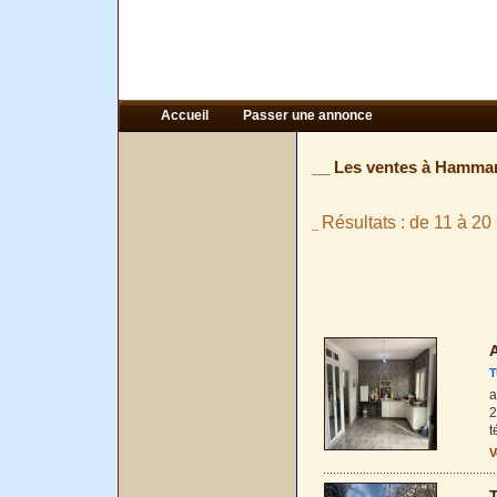
Accueil
Passer une annonce
__ Les ventes à Hamma
Résultats : de 11 à 20 
_
A
T
a
2
t
V
T