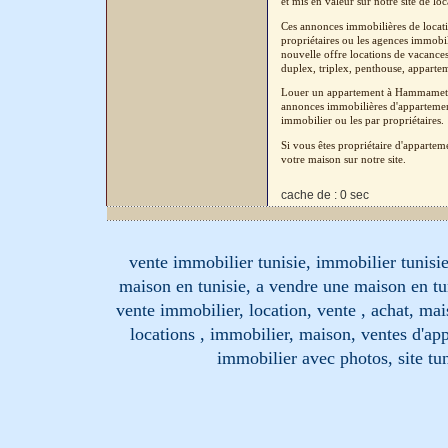
et mis en valeur sur notre site de lo
Ces annonces immobilières de locati
propriétaires ou les agences immobil
nouvelle offre locations de vacance
duplex, triplex, penthouse, apparteme
Louer un appartement à Hammamet à
annonces immobilières d'appartement
immobilier ou les par propriétaires.
Si vous êtes propriétaire d'apparte
votre maison sur notre site.
cache de : 0 sec
vente immobilier tunisie, immobilier tunisie
maison en tunisie, a vendre une maison en tu
vente immobilier, location, vente , achat, mai
locations , immobilier, maison, ventes d'ap
immobilier avec photos, site tun