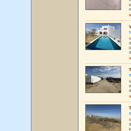
h
p
m
V
V
T
s
q
j
d
V
T
T
s
d
d
V
T
T
s
d
p