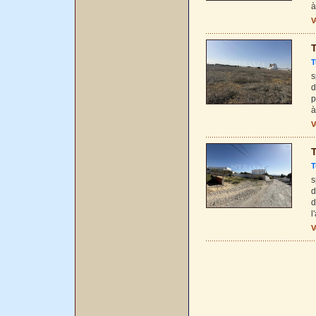
à
V
T
T
s
d
p
à
V
T
T
s
d
d
l
V