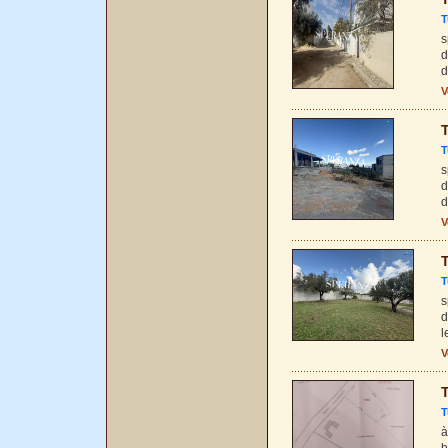
T
s
d
d
V
T
T
s
d
d
V
T
T
s
d
l
V
T
T
à