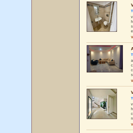
V
T
v
h
s
e
V
A
T
a
c
c
s
V
V
T
v
h
c
n
V