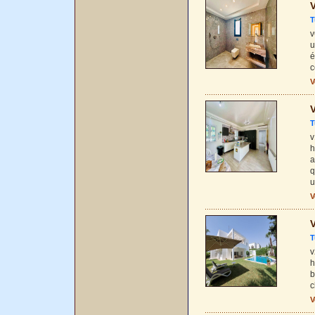
V
T
v
u
é
c
V
V
T
v
h
a
q
u
V
V
T
v
h
b
c
V