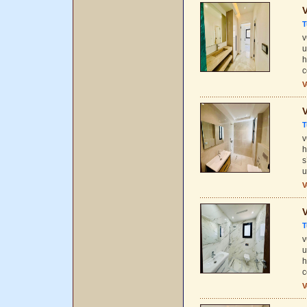
V
T
v
u
h
c
V
V
T
v
h
s
u
V
V
T
v
u
h
c
V