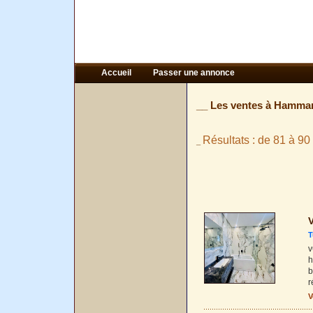
Accueil
Passer une annonce
__ Les ventes à Hamma
Résultats : de 81 à 90
_
V
T
v
h
b
r
V