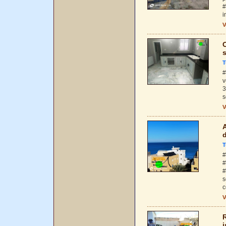
#
i
V
O
T
#
v
3
s
V
d
T
#
#
#
s
V
i