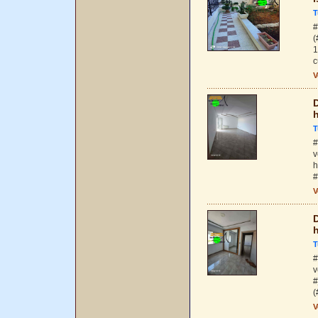
T
#
(
1
c
V
D
T
#
v
h
#
V
D
T
#
v
#
(
V