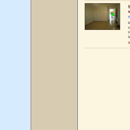
T
#
s
i
à
V