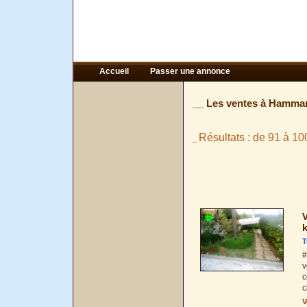
Accueil
Passer une annonce
__ Les ventes à Hammam
Résultats : de 91 à 10
_
V
k
T
#
v
c
c
V