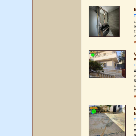
E
T
c
r
c
v
V
V
T
#
v
8
c
#
V
M
T
#
#
p