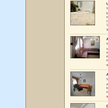
U
T
b
m
c
1
V
A
T
u
m
é
r
V
A
T
a
t
s
V
D