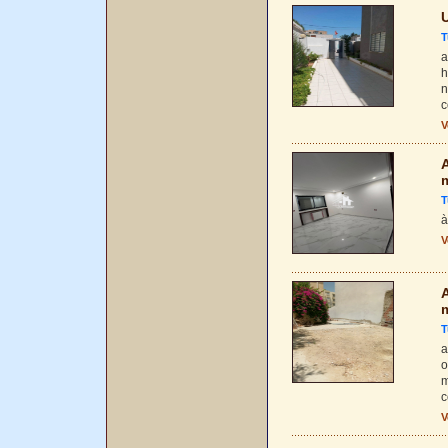
U
T
a
h
n
c
V
A
T
à
V
A
T
a
o
m
c
V