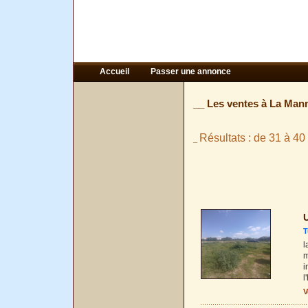
Accueil
Passer une annonce
__ Les ventes à La Man
Résultats : de 31 à 40 
_
U
T
l
m
i
l
V