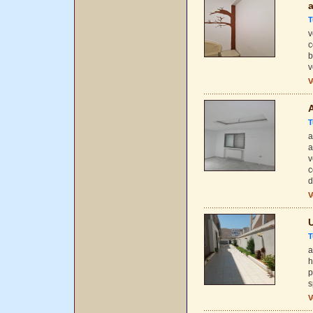
T
v
c
b
v
V
A
T
a
a
v
c
d
V
U
T
a
h
p
s
V